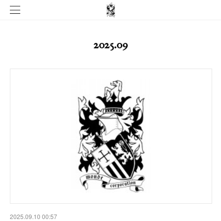
2025
.
09
2025.09.10 00:57