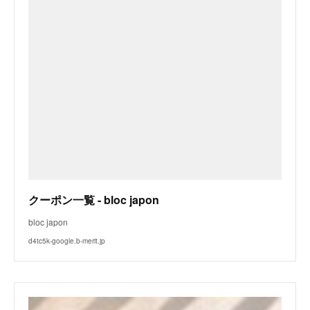
クーポン一覧 - bloc japon
bloc japon
d4tc5k-google.b-merit.jp