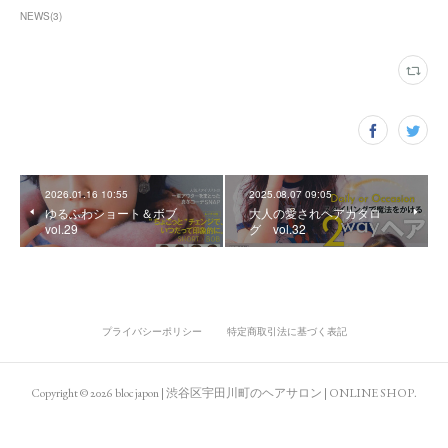
NEWS
(
3
)
2026.01.16 10:55
2025.08.07 09:05
ゆるふわショート＆ボブ
大人の愛されヘアカタロ
vol.29
グ vol.32
プライバシーポリシー
特定商取引法に基づく表記
Copyright ©
2026
bloc japon | 渋谷区宇田川町のヘアサロン | ONLINE SHOP
.