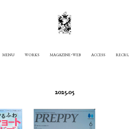
MENU
WORKS
MAGAZINE･WEB
ACCESS
RECR
2025
.
05