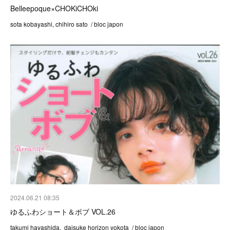
Belleepoque×CHOKiCHOki
sota kobayashi, chihiro sato / bloc japon
2024.06.21 08:35
ゆるふわショート＆ボブ VOL.26
takumi hayashida, daisuke horizon yokota / bloc japon