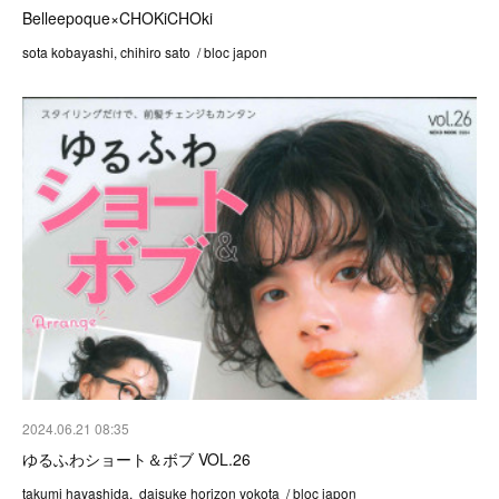
Belleepoque×CHOKiCHOki
sota kobayashi, chihiro sato / bloc japon
2024.06.21 08:35
ゆるふわショート＆ボブ VOL.26
takumi hayashida, daisuke horizon yokota / bloc japon