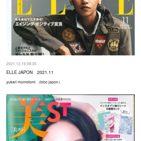
2021.12.19 08:35
ELLE JAPON 2021.11
yukari momotomi （bloc japon）