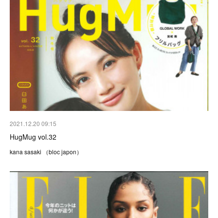
2021.12.20 09:15
HugMug vol.32
kana sasaki （bloc japon）