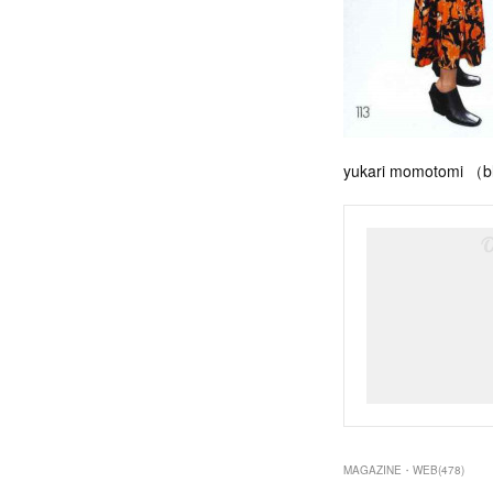
yukari momotomi （b
MAGAZINE・WEB
(
478
)