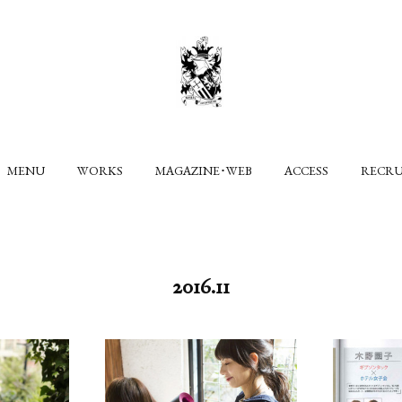
MENU
WORKS
MAGAZINE･WEB
ACCESS
RECR
2016
.
11