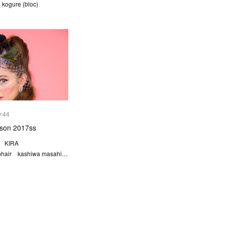
o kogure (bloc)
9:44
erson 2017ss
er KIRA
jphair kashiwa masahi…