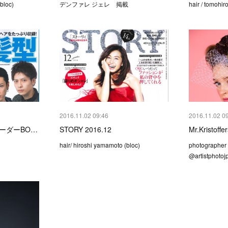
bloc)
デンファレ ジェレ 掲載
hair / tomohir
2016.11.02 09:46
2016.11.02 0
オーダーBO…
STORY 2016.12
Mr.Kristoff
hair/ hiroshi yamamoto (bloc)
photograph
@artistphoto