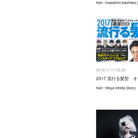
hair / masahiro kashiwa (
2016.11.17 05:20
2017 流行る髪型 
hair / rikiya ichida (bloc)