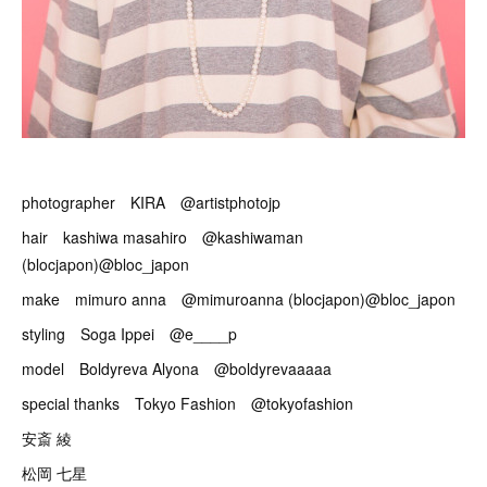
photographer KIRA @artistphotojp
hair kashiwa masahiro @kashiwaman
(blocjapon)@bloc_japon
make mimuro anna @mimuroanna (blocjapon)@bloc_japon
styling Soga Ippei @e____p
model Boldyreva Alyona @boldyrevaaaaa
special thanks Tokyo Fashion @tokyofashion
安斎 綾
松岡 七星