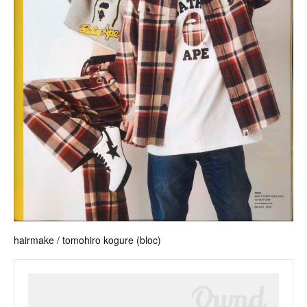
hairmake / tomohiro kogure (bloc)