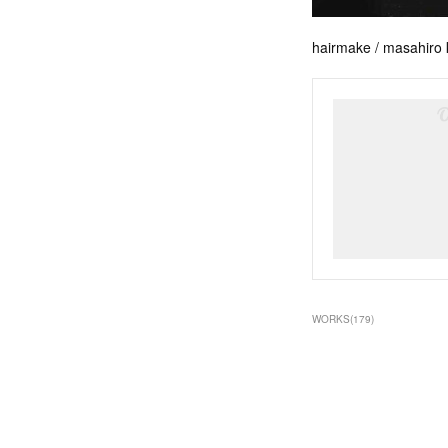
hairmake / masahiro 
WORKS
(
179
)