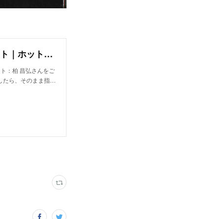
柏 昌弘｜ブロック(bloc)の美容師・スタイリスト｜ホットペッパービューティー
スト：柏 昌弘さんをご
したら、そのまま指…