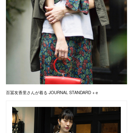
百冨友香里さんが着る JOURNAL STANDARD +ｅ