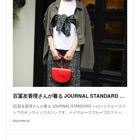
百冨友香理さんが着る JOURNAL STANDARD +ｅ | マガジン WOMEN レディース - BAYCREW'S STORE
[百冨友香理さんが着る JOURNAL STANDARD +ｅ]ベイクルーズス
トアのオンラインマガジンです。ベイクルーズグループのファッ…
baycrews.jp