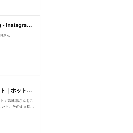
BEAUTY NATIONさん(@beautynation_tokyo) • Instagram写真と動画
ONさん
高城 聡｜ブロック(bloc)の美容師・スタイリスト｜ホットペッパービューティー
スト：高城 聡さんをご
したら、そのまま指…