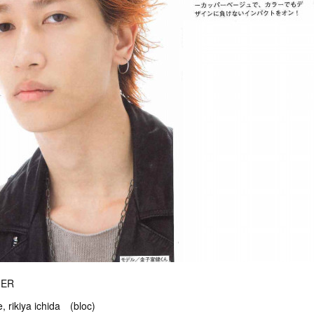
MER
, rikiya ichida (bloc)