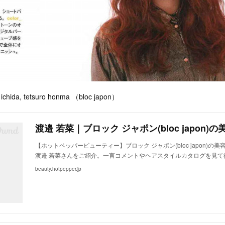
a ichida, tetsuro honma （bloc japon）
【ホットペッパービューティー】ブロック ジャポン(bloc japon)の
渡邉 若菜さんをご紹介。一言コメントやヘアスタイルカタログを見て
beauty.hotpepper.jp