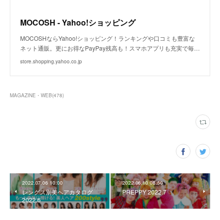
MOCOSH - Yahoo!ショッピング
MOCOSHならYahoo!ショッピング！ランキングや口コミも豊富な
ネット通販。更にお得なPayPay残高も！スマホアプリも充実で毎…
store.shopping.yahoo.co.jp
MAGAZINE・WEB
(
478
)
2022.07.06 10:00
2022.06.10 08:50
レングス別美ヘアカタログ
PREPPY 2022.7
2022.6