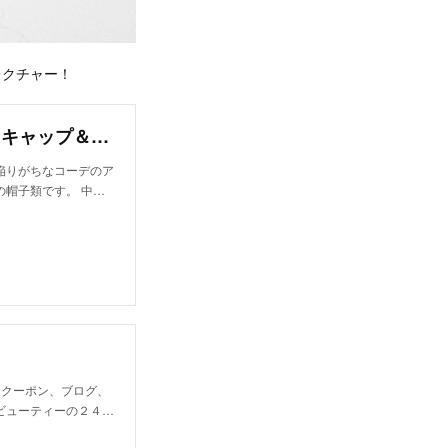
レクチャー！
人気サロン〈bloc〉代表・山本洋史が、今旬「キャップ＆ハット」に似合うヘアアレンジをレクチャー！ | SHEL’MAG［シェルマグ］
陥りがちなコーデのア
帽子類です。 中…
なクーポン、ブログ、
ビューティーの２４…