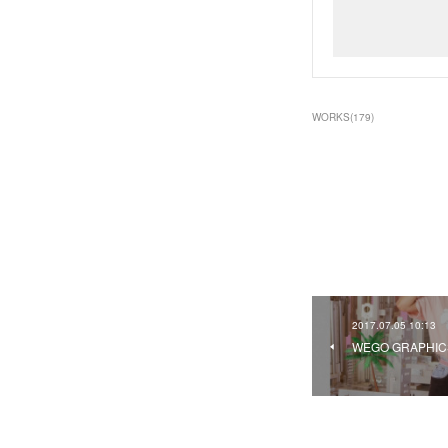
WORKS
(
179
)
2017.07.05 10:13
WEGO GRAPHIC