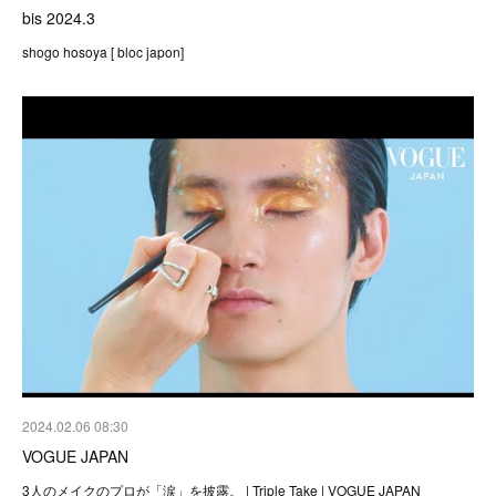
bis 2024.3
shogo hosoya [ bloc japon]
2024.02.06 08:30
VOGUE JAPAN
3人のメイクのプロが「涙」を披露。 | Triple Take | VOGUE JAPAN