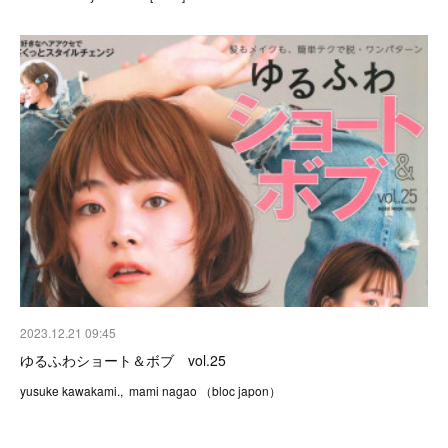
2023.12.21 09:45
ゆるふわショート＆ボブ vol.25
yusuke kawakami., mami nagao （bloc japon）