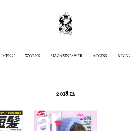
MENU
WORKS
MAGAZINE･WEB
ACCESS
RECR
2018
.
12