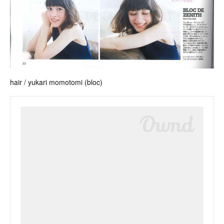
hair / yukari momotomi (bloc)