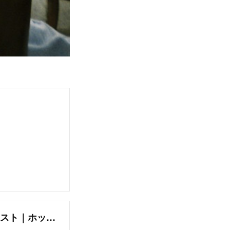
山本 洋史｜ブロック(bloc)の美容師・スタイリスト｜ホットペッパービューティー