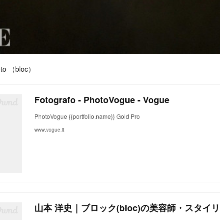
moto （bloc）
Fotografo - PhotoVogue - Vogue
PhotoVogue {{portfolio.name}} Gold Pro
www.vogue.it