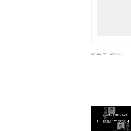
MAGAZINE・WEB
(
478
)
2020.04.06 04:25
PREPPY 2020.4