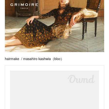
hairmake / masahiro kashwia（bloc）