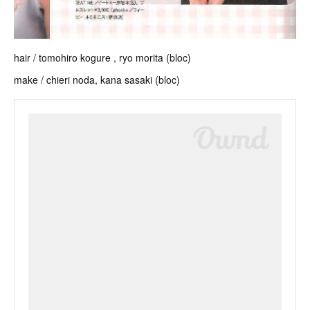
hair / tomohiro kogure , ryo morita (bloc)
make / chieri noda, kana sasaki (bloc)