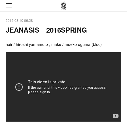
2016.03.10 06:28
JEANASIS 2016SPRING
hair / hiroshi yamamoto , make / moeko oguma (bloc)