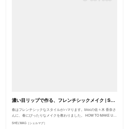
濃い目リップで作る、フレンチシックメイク | SHEL’MAG［シェルマグ］
春はフレンチシックなスタイルがハマります。blocの佐々木 香奈さ
んに、春にぴったりなメイクを教わりました。 HOW TO MAKE U…
SHEL’MAG［シェルマグ］