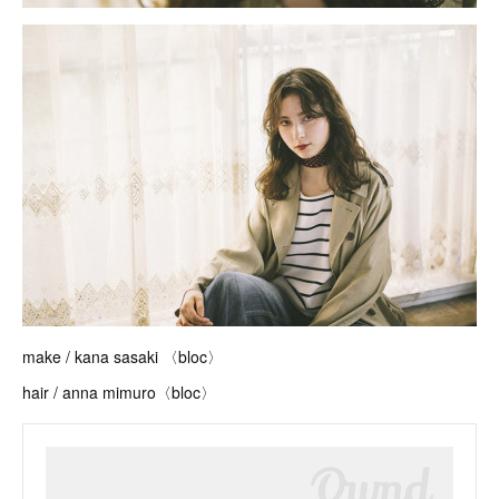
make / kana sasaki 〈bloc〉
hair / anna mimuro〈bloc〉