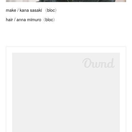
make / kana sasaki 〈bloc〉
hair / anna mimuro〈bloc〉