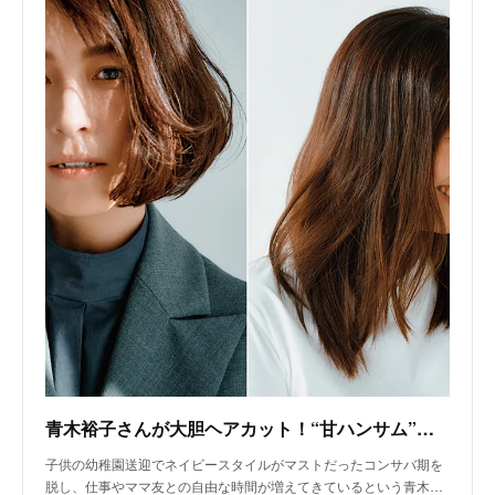
青木裕子さんが大胆ヘアカット！“甘ハンサム”な今どきボブの作り方って？ | VERY
子供の幼稚園送迎でネイビースタイルがマストだったコンサバ期を
脱し、仕事やママ友との自由な時間が増えてきているという青木…