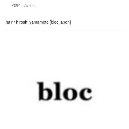
VERY［ヴェリィ］
hair / hiroshi yamamoto [bloc japon]