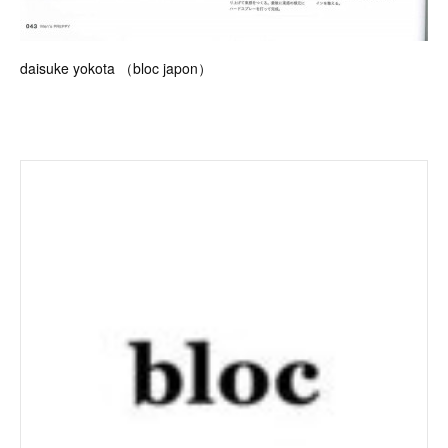
daisuke yokota （bloc japon）