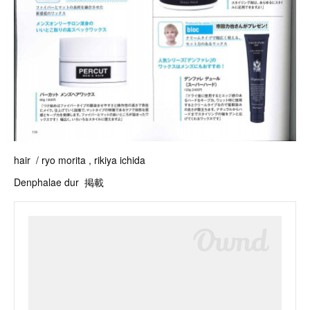
hair / ryo morita , rikiya ichida
Denphalae dur 掲載