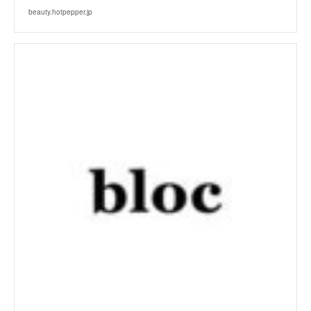
beauty.hotpepper.jp