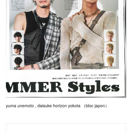
yuma unemoto , daisuke horizon yokota （bloc japon）