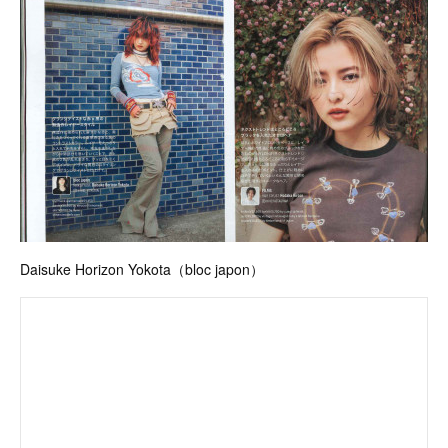
Daisuke Horizon Yokota（bloc japon）