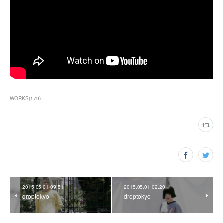
WORKS
(
179
)
2015.05.01 09:51
2015.05.01 02:20
droptokyo
droptokyo