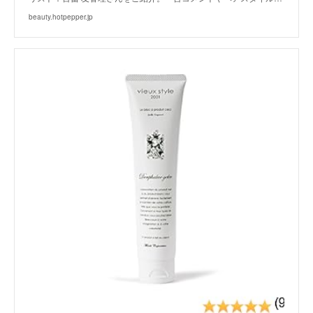
beauty.hotpepper.jp