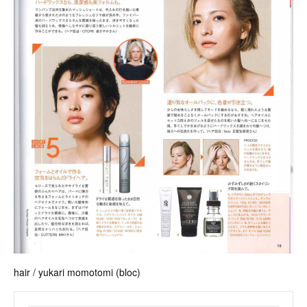
hair / yukari momotomi (bloc)