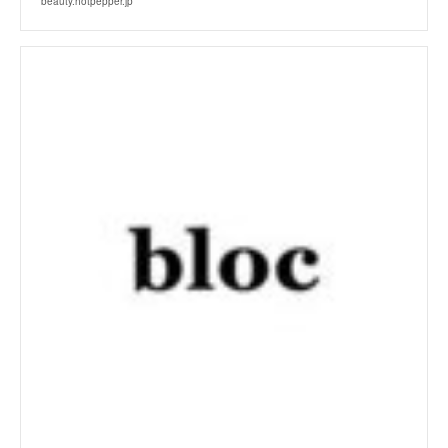
beauty.hotpepper.jp