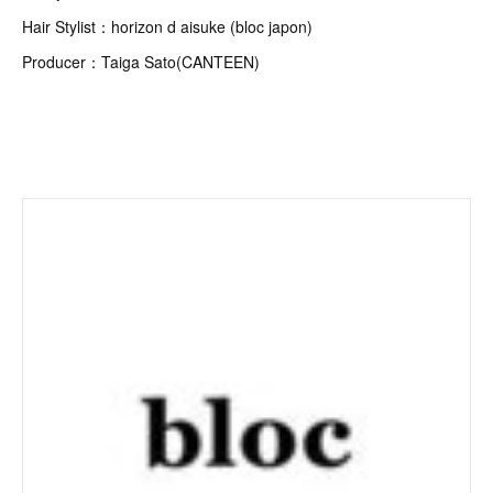
Hair Stylist：horizon d aisuke (bloc japon)
Producer：Taiga Sato(CANTEEN)