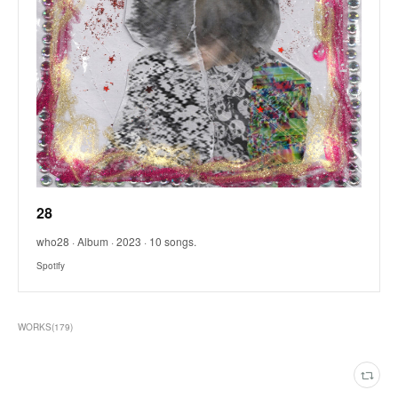
28
who28 · Album · 2023 · 10 songs.
Spotify
WORKS
(
179
)