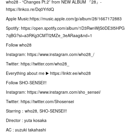
who28 - “Changes Pt.2” from NEW ALBUM 『28』-
https://linkco.re/Dq0YrfdQ
Apple Music:https://music.apple.com/jp/album/28/1667172883
Spotify: https://open.spotify.com/album/1D3RwnWjS0DE3l5HPG
7qBG?si=a3RKg3CMTf2MZe_3eARaag&nd=1
Follow who28
Instagram: https://www.instagram.com/who28_/
Twitter: https://twitter.com/who28_
Everything about me ▶️ https://linktr.ee/who28
Follow SHO-SENSEI!!
Instagram: https://www.instagram.com/sho_sensei/
Twitter: https://twitter.com/Shosensei
Starring：who28, SHO-SENSEI!!
Director : yuta kosaka
AC : yuzuki takahashi