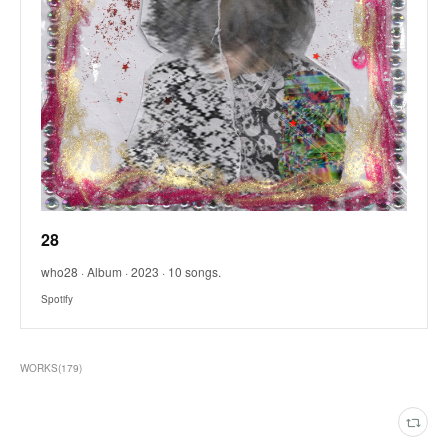
28
who28 · Album · 2023 · 10 songs.
Spotify
WORKS
(
179
)