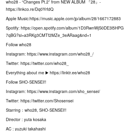
who28 - “Changes Pt.2” from NEW ALBUM 『28』-
https://linkco.re/Dq0YrfdQ
Apple Music:https://music.apple.com/jp/album/28/1667172883
Spotify: https://open.spotify.com/album/1D3RwnWjS0DE3l5HPG
7qBG?si=a3RKg3CMTf2MZe_3eARaag&nd=1
Follow who28
Instagram: https://www.instagram.com/who28_/
Twitter: https://twitter.com/who28_
Everything about me ▶️ https://linktr.ee/who28
Follow SHO-SENSEI!!
Instagram: https://www.instagram.com/sho_sensei/
Twitter: https://twitter.com/Shosensei
Starring：who28, SHO-SENSEI!!
Director : yuta kosaka
AC : yuzuki takahashi