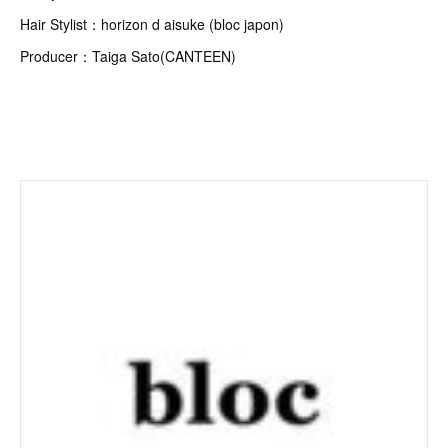
Hair Stylist：horizon d aisuke (bloc japon)
Producer：Taiga Sato(CANTEEN)