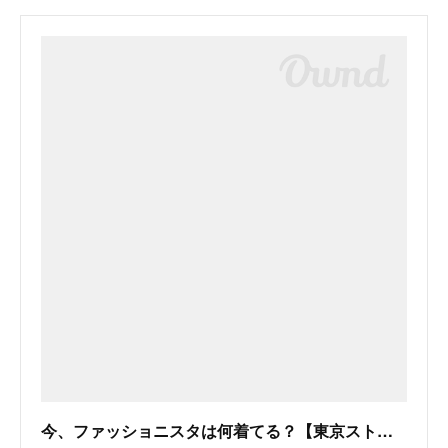
今、ファッショニスタは何着てる？【東京ストリートスナップ VOL.4】 | FASHION | ファッション | VOGUE GIRL