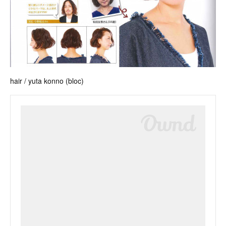
hair / yuta konno (bloc)