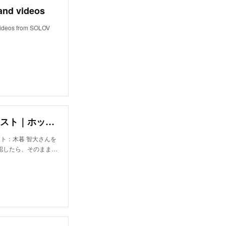
and videos
 videos from SOLOV
木暮 智大｜ブロック(bloc)の美容師・スタイリスト｜ホットペッパービューティー
スト：木暮 智大さんを
認したら、そのまま…