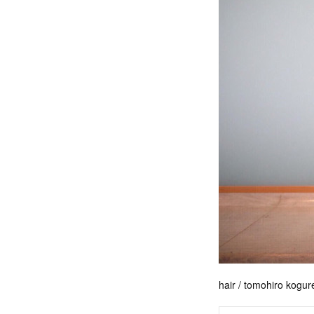
hair / tomohiro kogure