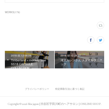
WORKS
(
179
)
2018.02.13 09:09
2018.02.13 08:37
Timberland × monkey time
滝沢カレンさん スタイルブ
SS18 CAPSULE
ック
COLLECTION
プライバシーポリシー
特定商取引法に基づく表記
Copyright ©
2026
bloc japon | 渋谷区宇田川町のヘアサロン | ONLINE SHOP
.