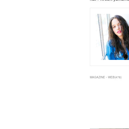
MAGAZINE・WEB
(
478
)