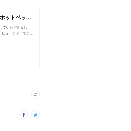
HAIR TREND 2016 冬｜山本洋史（ロング）｜ホットペッパービューティー
案していただきまし
ービューティーでチ…