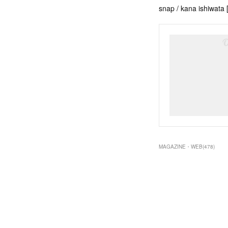
snap / kana ishiwata [
MAGAZINE・WEB
(
478
)