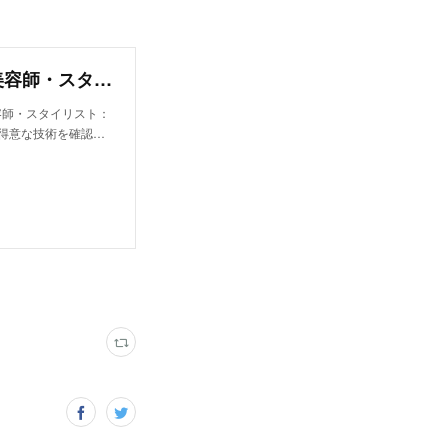
石渡 加奈｜ブロック ジャポン(bloc japon)の美容師・スタイリスト｜ホットペッパービューティー
美容師・スタイリスト：
得意な技術を確認…