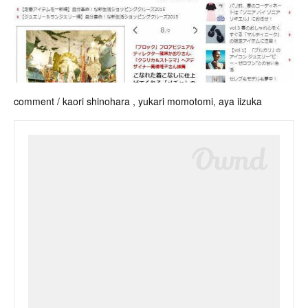
comment / kaori shinohara , yukari momotomi, aya iizuka