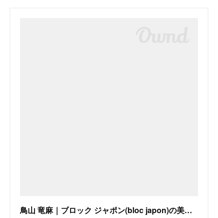
鳥山 竜麻｜ブロック ジャポン(bloc japon)の美容師・スタイリスト｜ホットペッパービューティー