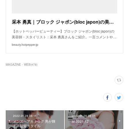
采本 勇真｜ブロック ジャポン(bloc japon)の美容師・スタイリスト｜ホットペッパービューティー
【ホットペッパービューティー】ブロック ジャポン(bloc japon)の
美容師・スタイリスト：采本 勇真さんをご紹介。一言コメントや…
beauty.hotpepper.jp
MAGAZINE・WEB
(
478
)
2022.01.28 08:16
2022.01.28 08:05
メンズヘアカタログ 男が輝
ar 2021.12
く！短髪スタイル