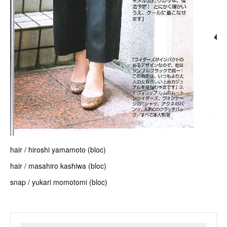
hair / hiroshi yamamoto (bloc)
hair / masahiro kashiwa (bloc)
snap / yukari momotomi (bloc)