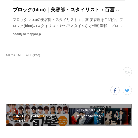
ブロック(bloc)｜美容師・スタイリスト：百冨 友香理｜ホットペッパービューティー
ブロック(bloc)の美容師・スタイリスト：百冨 友香理をご紹介。ブ
ロック(bloc)のスタイリストやヘアスタイルなど情報満載。ブロ…
beauty.hotpepper.jp
MAGAZINE・WEB
(
478
)
2015.10.09 11:54
2015.09.29 08:47
FINEBOYS +HAIR ヘア
tokyodandy.com
REMIX 2016