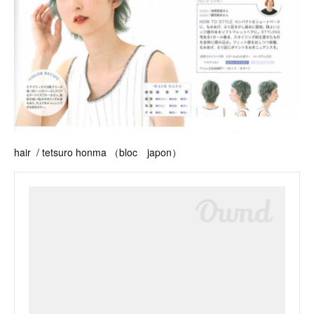
hair / tetsuro honma （bloc japon）