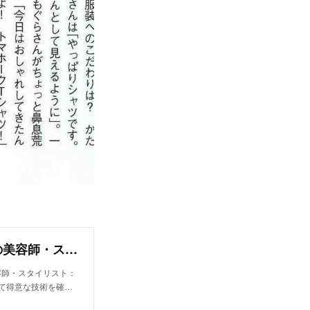
百冨 友香理｜ブロック ジャポン(bloc japon)の美容師・スタイリスト｜ホットペッパービューティー
美容師・スタイリスト：
て得意な技術を確…