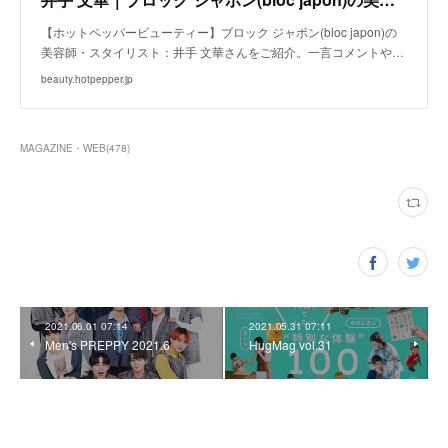
【ホットペッパービューティー】ブロック ジャポン(bloc japon)の
美容師・スタイリスト：井手 文華さんをご紹介。一言コメントや…
beauty.hotpepper.jp
MAGAZINE・WEB
(
478
)
2021.06.01 07:14
2021.05.31 07:11
Men's PREPPY 2021.6
HugMag vol.31