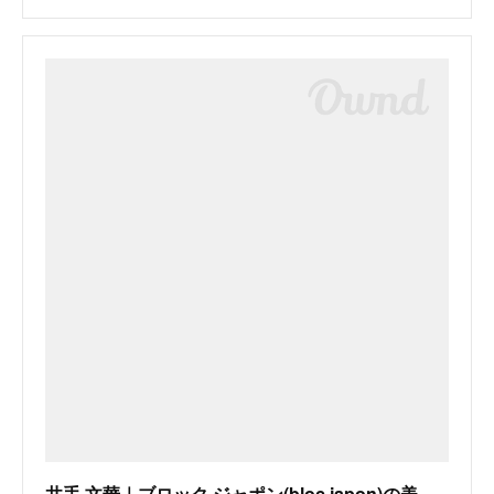
井手 文華｜ブロック ジャポン(bloc japon)の美容師・スタイリスト｜ホットペッパービューティー